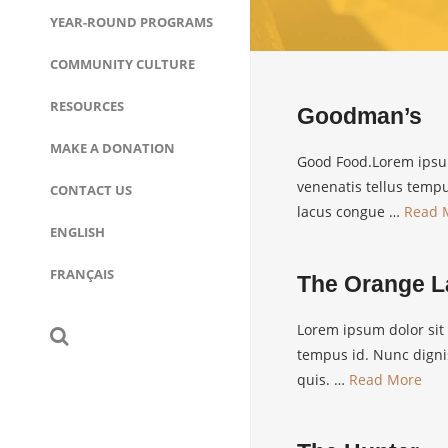
YEAR-ROUND PROGRAMS
COMMUNITY CULTURE
RESOURCES
Goodman’s
MAKE A DONATION
Good Food.Lorem ipsum 
venenatis tellus temp
CONTACT US
lacus congue …
Read 
ENGLISH
FRANÇAIS
The Orange 
Lorem ipsum dolor sit 
tempus id. Nunc digni
quis. …
Read More