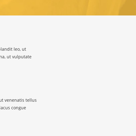
andit leo, ut
a, ut vulputate
ut venenatis tellus
 lacus congue