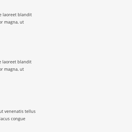
 laoreet blandit
or magna, ut
 laoreet blandit
or magna, ut
ut venenatis tellus
 lacus congue