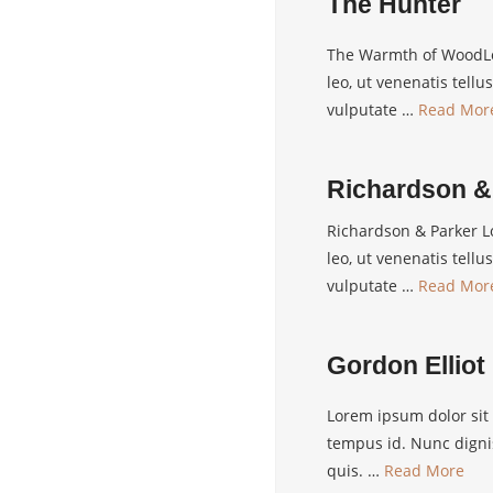
The Hunter
The Warmth of WoodLor
leo, ut venenatis tel
vulputate …
Read Mor
Richardson &
Richardson & Parker Lo
leo, ut venenatis tel
vulputate …
Read Mor
Gordon Elliot
Lorem ipsum dolor sit 
tempus id. Nunc digni
quis. …
Read More